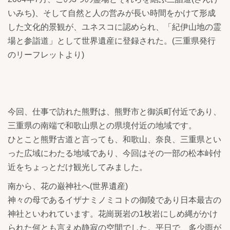
いみち)、そして自然と人の営みが長い時間をかけて形成
した文化的景観が、ユネスコに認められ、「紀伊山地の霊
場と参詣道」として世界遺産に登録された。(三重県発行
のリーフレットより)
今回、仕事で訪れた熊野は、熊野市と御浜町付近であり、
三重県の南端で和歌山県との県境付近の地域です。
ひとこと熊野古道と言っても、和歌山、奈良、三重県とい
った広域にわたる地域であり、今回はその一部の松本峠付
近をちょっとだけ観光してみました。
南から、花の巌神社へ(世界遺産)
神々の母であるイザナミノミコトの御陵であり日本最古の
神社といわれています。花崗斑岩の1枚岩にしめ縄がかけ
られた何とも言えぬ静寂の空間でした。平日で、多少雨が