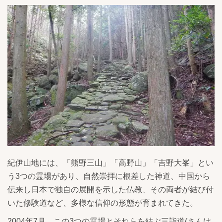
紀伊山地には、「熊野三山」「高野山」「吉野大峯」とい
う3つの霊場があり、自然崇拝に根差した神道、中国から
伝来し日本で独自の展開を示した仏教、その両者が結び付
いた修験道など、多様な信仰の形態が育まれてきた。
2004年7月、この3つの霊場とそれらを結ぶ三詣道(さんけ