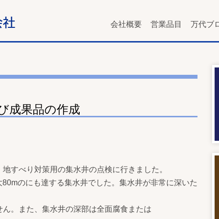
会社概要
営業品目
万代ブ
よび成果品の作成
】
、地すべり対策用の集水井の点検に行きました。
大80mのにも達する集水井でした。集水井が非常に深いた
せん。また、集水井の深部は全面腐食または