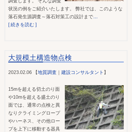
調査します。 そんな調査
状況の例をご紹介いたします。 弊社では、このような
落石発生源調査～落石対策工の設計まで
…
[ 続きを読む ]
大規模土構造物点検
2023.02.06 【
地質調査
｜
建設コンサルタント
】
15mを超える切土のり面
や10mを超える盛土のり
面では、通常の点検と異
なりクライミングロープ
やハーネス、その他ロー
プを上下に移動する器具