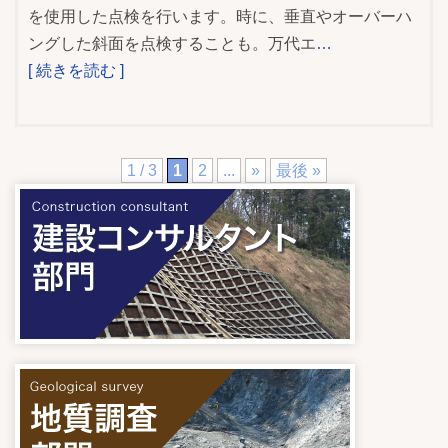
を使用した点検を行います。時に、垂直やオーバーハ
ングした斜面を点検することも。万代エ
…
[ 続きを読む ]
1 / 3
1
2
...
»
最後 »