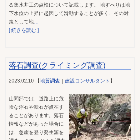
る集水井工の点検について記載します。 地すべりは地
下水位の上昇に起因して滑動することが多く、その対
策として地
…
[ 続きを読む ]
落石調査(クライミング調査)
2023.02.10 【
地質調査
｜
建設コンサルタント
】
山間部では、道路上に危
険な浮石や転石が点在す
ることがあります。落石
情報などがあった場合に
は、急崖を登り発生源を