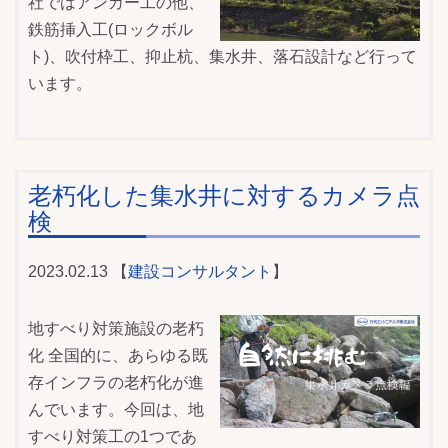
社ではアンカー工の他、
鉄筋挿入工(ロックボル
ト)、吹付枠工、抑止杭、集水井、落石設計など行って
います。
老朽化した集水井に対するカメラ点
検
2023.02.13 【
建設コンサルタント
】
地すべり対策施設の老朽
化 全国的に、あらゆる既
存インフラの老朽化が進
んでいます。今回は、地
すべり対策工の1つであ